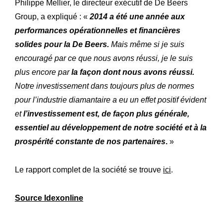
Expertise
Philippe Mellier, le directeur exécutif de De Beers
Innovations
Group, a expliqué : «
2014 a été une année aux
Nos
performances opérationnelles et financières
Atelier
Notre
solides pour la De Beers.
Mais même si je suis
Histoire
encouragé par ce que nous avons réussi, je le suis
Notre
plus encore par
la façon dont nous avons réussi.
Engagements
Nos
Notre investissement dans toujours plus de normes
Lettre R&M
pour l’industrie diamantaire a eu un effet positif évident
La
et
l’investissement est, de façon plus générale,
essentiel au développement de notre société et à la
prospérité constante de nos partenaires
.
»
Le rapport complet de la société se trouve
ici
.
Source Idexonline