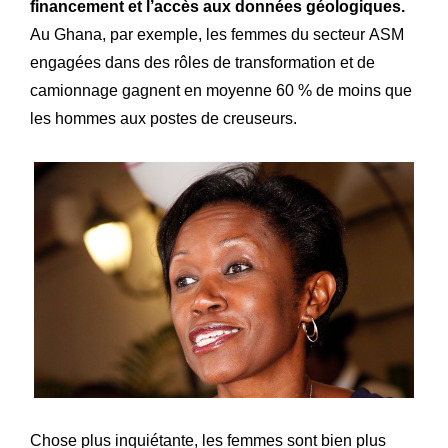
financement et l’accès aux données géologiques.
Au Ghana, par exemple, les femmes du secteur ASM
Expertise
engagées dans des rôles de transformation et de
Notre
camionnage gagnent en moyenne 60 % de moins que
Innovations
Nos
les hommes aux postes de creuseurs.
Atelier
Notre
Histoire
Notre
Engagements
Nos
Lettre R&M
La
Chose plus inquiétante, les femmes sont bien plus