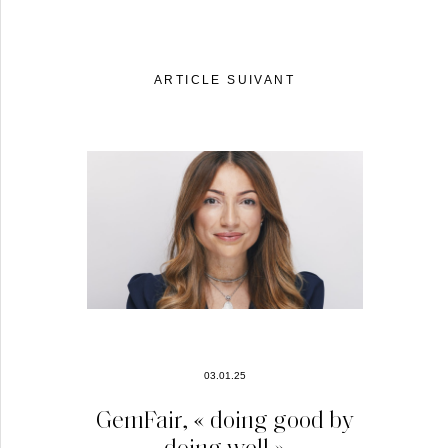
ARTICLE SUIVANT
03.01.25
GemFair, « doing good by
doing well »