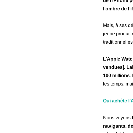
de l’iPhone p
l’ombre de l’
Mais, à ses dé
jeune produit 
traditionnelles
L’Apple Watch
vendues]. Lai
100 millions.
les temps, mai
Qui achète l
Expe
Notre
Nous voyons
navigants, d