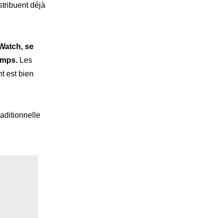
tribuent déjà
 Watch, se
emps.
Les
t est bien
aditionnelle