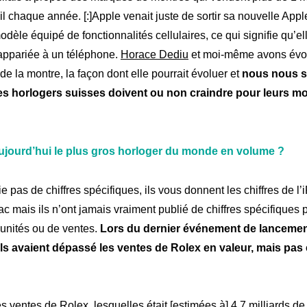
il chaque année. [:]
Apple venait juste de sortir sa nouvelle App
odèle équipé de fonctionnalités cellulaires, ce qui signifie qu’el
 appariée à un téléphone.
Horace Dediu
et moi-même avons évo
e la montre, la façon dont elle pourrait évoluer et
nous nous 
es horlogers suisses doivent ou non craindre pour leurs m
aujourd’hui le plus gros horloger du monde en volume ?
e pas de chiffres spécifiques, ils vous donnent les chiffres de l’
ac mais ils n’ont jamais vraiment publié de chiffres spécifiques 
unités ou de ventes.
Lors du dernier événement de lancement
ls avaient dépassé les ventes de Rolex en valeur, mais pa
es ventes de Rolex, lesquelles était [estimées à] 4,7 milliards de