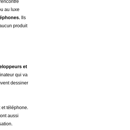
 rencontre
toire
ou au luxe
éléphones.
Ils
 aucun produit
ttre R&M
veloppeurs et
inateur qui va
uvent dessiner
t et téléphone.
sont aussi
sation.