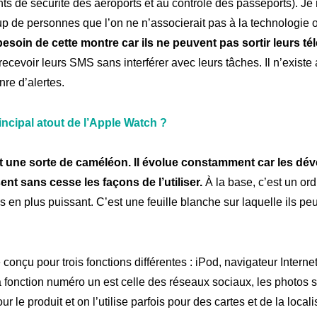
ts de sécurité des aéroports et au contrôle des passeports). Je
elier
His
Notre
p de personnes que l’on ne n’associerait pas à la technologie 
besoin de cette montre car ils ne peuvent pas sortir leurs t
recevoir leurs SMS sans interférer avec leurs tâches. Il n’existe
nre d’alertes.
ements
Le
La
rincipal atout de l’Apple Watch ?
t une sorte de caméléon. Il évolue constamment car les dé
nt sans cesse les façons de l’utiliser.
À la base, c’est un ord
s en plus puissant. C’est une feuille blanche sur laquelle ils pe
 conçu pour trois fonctions différentes : iPod, navigateur Interne
a fonction numéro un est celle des réseaux sociaux, les photos 
r le produit et on l’utilise parfois pour des cartes et de la locali