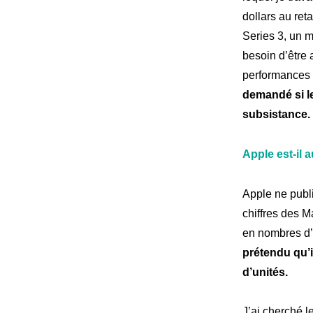
dollars au reta
Series 3, un m
besoin d’être
performances d
demandé si l
subsistance.
Apple est-il 
Apple ne publi
chiffres des M
en nombres d’
prétendu qu’i
d’unités.
J’ai cherché l