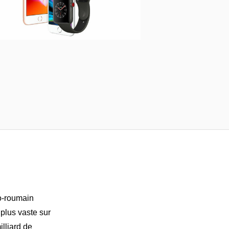
no-roumain
 plus vaste sur
lliard de