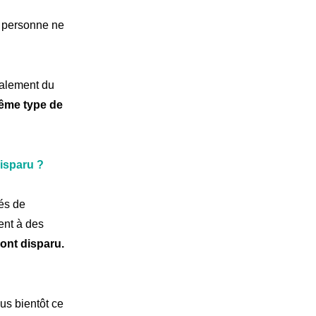
t personne ne
ipalement du
même type de
disparu ?
és de
ent à des
ont disparu.
us bientôt ce