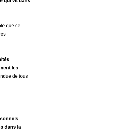
e qui vit dans
ible que ce
res
nités
ment les
endue de tous
vations
rsonnels
s dans la