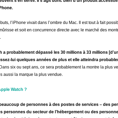
euvent s’en servir. Il s’agit donc bien d’un produit accessoir
iPhone.
buts, l’iPhone vivait dans l’ombre du Mac. Il est tout à fait poss
mûrisse et soit en concurrence directe avec le marché des mont
.
 a probablement dépassé les 30 millions à 33 millions [d’u
ssez-lui quelques années de plus et elle atteindra probable
Dans six ou sept ans, ce sera probablement la montre la plus v
s aussi la marque la plus vendue.
’Apple Watch ?
rtise
Inno
Nos
beaucoup de personnes à des postes de services – des pe
es personnes du secteur de l’hébergement ou des personne