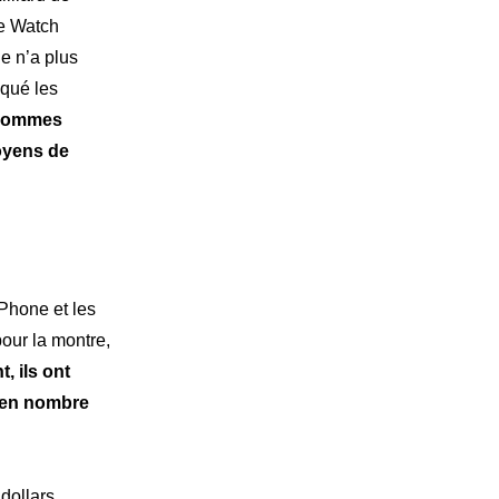
le Watch
le n’a plus
qué les
sommes
oyens de
iPhone et les
pour la montre,
, ils ont
s en nombre
 dollars