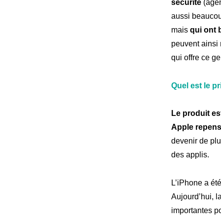
sécurité
(agen
At
Notre
aussi beaucou
mais
qui ont 
peuvent ainsi 
qui offre ce ge
Engag
Nos
Quel est le p
Le produit es
Apple repense
devenir de plu
des applis.
L’iPhone a été
Aujourd’hui, l
importantes pou