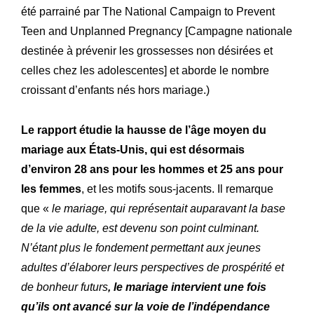
été parrainé par The National Campaign to Prevent
Atelier
Notre
Teen and Unplanned Pregnancy [Campagne nationale
Histoire
destinée à prévenir les grossesses non désirées et
Notre
celles chez les adolescentes] et aborde le nombre
Engagements
Nos
croissant d’enfants nés hors mariage.)
Lettre R&M
La
Le rapport étudie la hausse de l’âge moyen du
mariage aux États-Unis, qui est désormais
d’environ 28 ans pour les hommes et 25 ans pour
les femmes
, et les motifs sous-jacents. Il remarque
que «
le mariage, qui représentait auparavant la base
de la vie adulte, est devenu son point culminant.
N’étant plus le fondement permettant aux jeunes
adultes d’élaborer leurs perspectives de prospérité et
de bonheur futurs
,
le mariage intervient une fois
qu’ils ont avancé sur la voie de l’indépendance