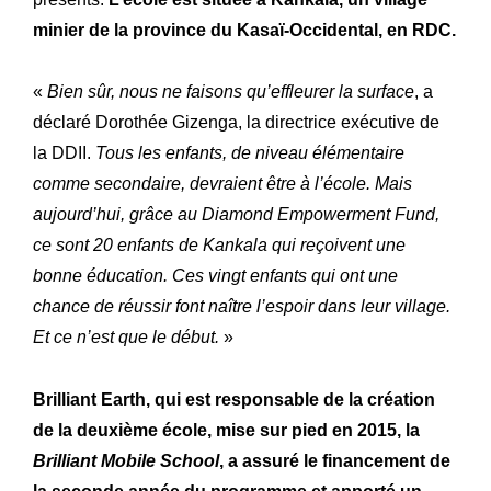
minier de la province du Kasaï-Occidental, en RDC.
«
Bien sûr, nous ne faisons qu’effleurer la surface
, a
déclaré Dorothée Gizenga, la directrice exécutive de
Expertise
Notre
la DDII.
Tous les enfants, de niveau élémentaire
Innovations
comme secondaire, devraient être à l’école. Mais
Nos
aujourd’hui, grâce au Diamond Empowerment Fund,
Atelier
Notre
ce sont 20 enfants de Kankala qui reçoivent une
Histoire
bonne éducation. Ces vingt enfants qui ont une
Notre
chance de réussir font naître l’espoir dans leur village.
Engagements
Nos
Et ce n’est que le début.
»
Lettre R&M
La
Brilliant Earth, qui est responsable de la création
de la deuxième école, mise sur pied en 2015, la
Brilliant Mobile School
, a assuré le financement de