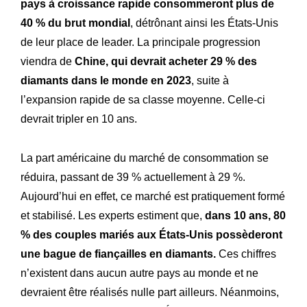
Histoire
Notre
pays à croissance rapide consommeront plus de
40 % du brut mondial
, détrônant ainsi les États-Unis
Engagements
Nos
de leur place de leader. La principale progression
Lettre R&M
La
viendra de
Chine, qui devrait acheter 29 % des
diamants dans le monde en 2023
, suite à
l’expansion rapide de sa classe moyenne. Celle-ci
devrait tripler en 10 ans.
La part américaine du marché de consommation se
réduira, passant de 39 % actuellement à 29 %.
Aujourd’hui en effet, ce marché est pratiquement formé
et stabilisé. Les experts estiment que,
dans 10 ans, 80
% des couples mariés aux États-Unis possèderont
une bague de fiançailles en diamants.
Ces chiffres
n’existent dans aucun autre pays au monde et ne
devraient être réalisés nulle part ailleurs. Néanmoins,