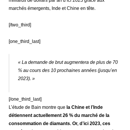
milliards de dollars par an d’ici 2023 grâce aux
marchés émergents, Inde et Chine en tête.
[/two_third]
[one_third_last]
« La demande de brut augmentera de plus de 70
% au cours des 10 prochaines années (jusqu’en
2023). »
Expertise
Notre
[/one_third_last]
Innovations
Nos
L’étude de Bain montre que
la Chine et l’Inde
détiennent actuellement 26 % du marché de la
Atelier
Notre
consommation de diamants. Or, d’ici 2023, ces