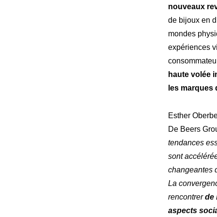
nouveaux re
de bijoux en d
mondes physiq
expériences vi
consommateur
haute volée i
les marques 
Esther Oberbec
De Beers Grou
tendances esse
sont accélérée
changeantes de
La convergence
rencontrer
de
aspects socia