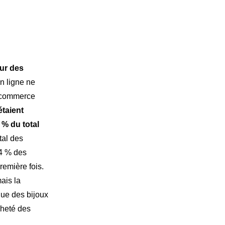
toire
ttre R&M
eur des
n ligne ne
u commerce
étaient
% du total
tal des
54 % des
remière fois.
ais la
ue des bijoux
cheté des
.