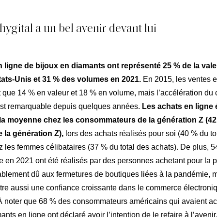
elier
His
Notre
phygital a un bel avenir devant lui
ements
Le
La
 ligne de bijoux en diamants ont représenté 25 % de la val
tats-Unis et 31 % des volumes en 2021.
En 2015, les ventes e
t que 14 % en valeur et 18 % en volume, mais l’accélération d
est remarquable depuis quelques années.
Les achats en ligne 
 la moyenne chez les consommateurs de la génération Z (42 
 la génération Z),
lors des achats réalisés pour soi (40 % du to
z les femmes célibataires (37 % du total des achats). De plus, 
e en 2021 ont été réalisés par des personnes achetant pour la p
ablement dû aux fermetures de boutiques liées à la pandémie, m
re aussi une confiance croissante dans le commerce électroniq
À noter que 68 % des consommateurs américains qui avaient a
nts en ligne ont déclaré avoir l’intention de le refaire à l’avenir