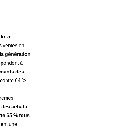
de la
s ventes en
la génération
répondent à
amants des
 contre 64 %
-mêmes
 des achats
vations
tre 65 % tous
ient une