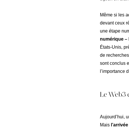
Même si les ac
devant ceux ré
une étape nu
numérique – l
États-Unis, pr
de recherches
sont conclus e
l’importance d
Le Web3 e
Aujourd’hui, u
Mais
l’arrivé