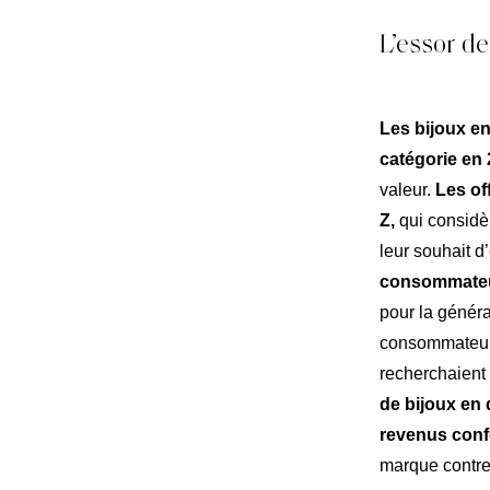
L’essor d
Les bijoux en
catégorie en
valeur.
Les of
Z,
qui considèr
leur souhait d
consommateur
pour la génér
consommateurs
recherchaient
Expe
de bijoux en
Notre
revenus con
marque contre 