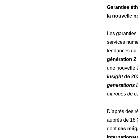
Garanties éth
la nouvelle n
Les garanties é
services numér
tendances qui
génération Z
une nouvelle 
Insight
de 20
generations i
marques de co
D’après des ré
auprès de 18 0
dont
ces méga
internationa