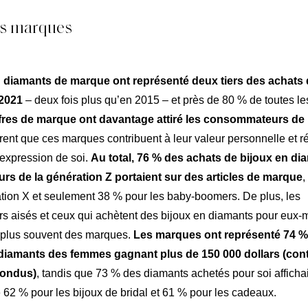
es marques
 diamants de marque ont représenté deux tiers des achats 
 2021
– deux fois plus qu’en 2015 – et près de 80 % de toutes le
fres de marque ont davantage attiré les consommateurs de 
ent que ces marques contribuent à leur valeur personnelle et 
’expression de soi.
Au total, 76 % des achats de bijoux en di
s de la génération Z portaient sur des articles de marque
,
ation X et seulement 38 % pour les baby-boomers. De plus, les
 aisés et ceux qui achètent des bijoux en diamants pour eux
 plus souvent des marques.
Les marques ont représenté 74 %
rtise
Inno
 diamants des femmes gagnant plus de 150 000 dollars (con
Nos
fondus)
, tandis que 73 % des diamants achetés pour soi afficha
62 % pour les bijoux de bridal et 61 % pour les cadeaux.