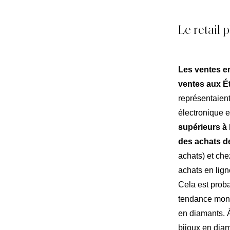
At
Notre
Le retail 
Engag
Nos
Les ventes en
ventes aux É
représentaien
électronique 
supérieurs à
des achats de
achats) et che
achats en lign
Cela est prob
tendance mont
en diamants. 
bijoux en diama