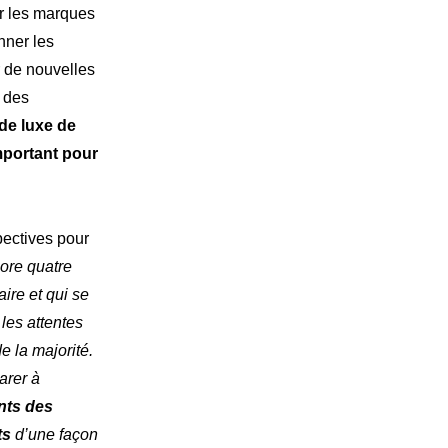
ur les marques
nner les
 de nouvelles
r des
de luxe de
mportant pour
pectives pour
ore quatre
ire et qui se
les attentes
e la majorité.
arer à
nts des
nts
d’une façon