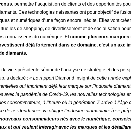
venus
, permettre l’acquisition de clients et des opportunités po
iamants. Ces technologies naissantes ont pour objectif de fusio
ues et numériques d’une façon encore inédite. Elles vont créer
rtuelles de shopping, de divertissement et de socialisation pou
s connaisseurs du numérique. Et
comme plusieurs marques 
nvestissent déjà fortement dans ce domaine, c’est un axe i
de diamants.
k, vice-présidente sénior de l’analyse de stratégie et des pers
p, a déclaré : «
Le rapport
Diamond Insight
de cette année expl
ntielles qui impriment déjà leur marque sur l’industrie diamanta
s avec la pandémie de Covid-19, les nouvelles technologies et 
s consommateurs, à l’heure où la génération Z arrive à l’âge d
 de ces tendances va obliger l’industrie diamantaire à se prép
 nouveaux consommateurs nés avec le numérique, conscie
ux et qui veulent interagir avec les marques et les détailla