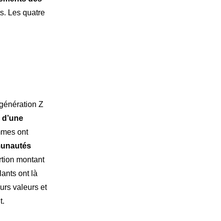
s. Les quatre
 génération Z
s d’une
mmes ont
mmunautés
rtion montant
ants ont là
rs valeurs et
t.