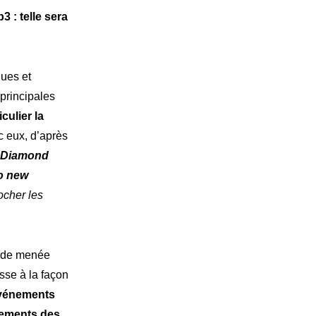
3 : telle sera
ques et
principales
iculier la
ec eux, d’après
Diamond
to new
ocher les
tude menée
sse à la façon
événements
tements des