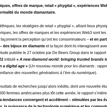
iques, offres de marque, retail « phygital », expériences Web
ormalité du
m
onde
diamantaire.
thiques, les stratégies de retail « phygital », alliant lieux physi
iques, les offres de marques et les expériences Web3 sont les 
 façonnent la perception qu’ont les consommateurs –
et en part
 – des bijoux en diamants
et la façon dont ils interagissent av
étude publiée le 27 octobre par De Beers Group dans le rapport
22
intitulé
«
A new diamond world: bringing trusted brands 
n a digital age
»
(
Un nouveau monde pour les diamants : rappr
nfiance des nouvelles générations à l’ère du numérique
).
sultats de recherches jusqu’alors inédits, dont une nouvelle é
00 femmes américaines plus tôt cette année, le rapport s’intére
-tendances convergent et accélèrent – stimulées par les 
ux, la puissance de la technologie numérique et les compor